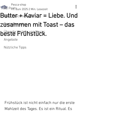
Pesca-shop
All Posts
17. Juni 2025
2 Min. Lesezeit
Butter + Kaviar = Liebe. Und
Über Pesca-shop.de
zusammen mit Toast – das
Beste Rezepte
​Über die Vorteile von Kaviar
beste Frühstück.
Angebote
Nützliche Tipps
Frühstück ist nicht einfach nur die erste 
Mahlzeit des Tages. Es ist ein Ritual. Es 