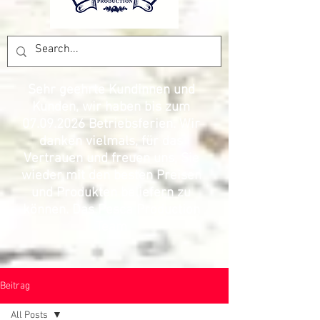
Sehr geehrte Kundinnen und
Kunden, wir haben bis zum
07.09.2026
Betriebsferien. Wir
danken vielmals, für das
Vertrauen und freuen uns, Sie
wieder mit den besten Preisen
und Produkten beliefern zu
können. Das Pesca Production
Team
Beitrag
All Posts