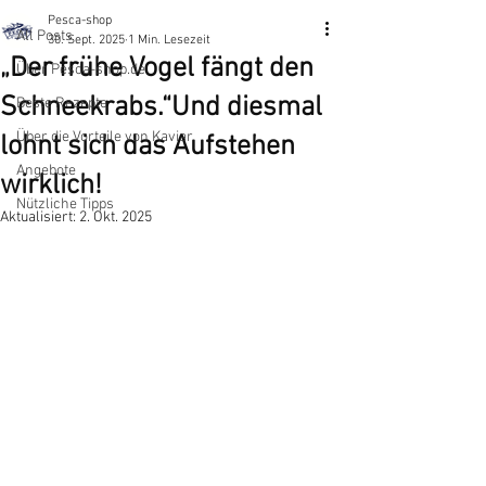
Pesca-shop
All Posts
30. Sept. 2025
1 Min. Lesezeit
„Der frühe Vogel fängt den
Über Pesca-shop.de
Schneekrabs.“Und diesmal
Beste Rezepte
​Über die Vorteile von Kaviar
lohnt sich das Aufstehen
Angebote
wirklich!
Nützliche Tipps
Aktualisiert:
2. Okt. 2025