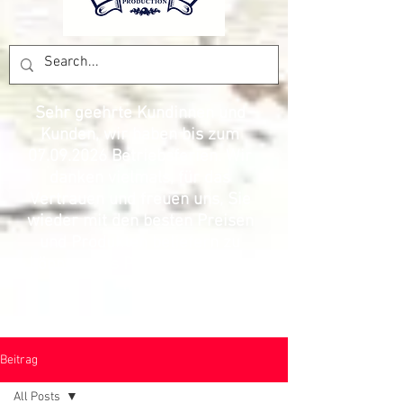
Sehr geehrte Kundinnen und
Kunden, wir haben bis zum
07.09.2026
Betriebsferien. Wir
danken vielmals, für das
Vertrauen und freuen uns, Sie
wieder mit den besten Preisen
und Produkten beliefern zu
können. Das Pesca Production
Team
Beitrag
All Posts