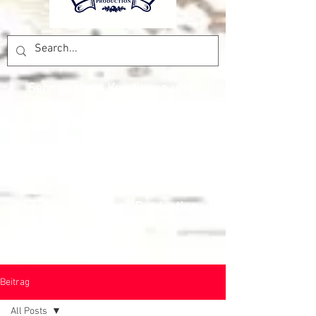
Sehr geehrte Kundinnen und
Kunden, wir haben bis zum
07.09.2026
Betriebsferien. Wir
danken vielmals, für das
Vertrauen und freuen uns, Sie
wieder mit den besten Preisen
und Produkten beliefern zu
können. Das Pesca Production
Team
Beitrag
All Posts