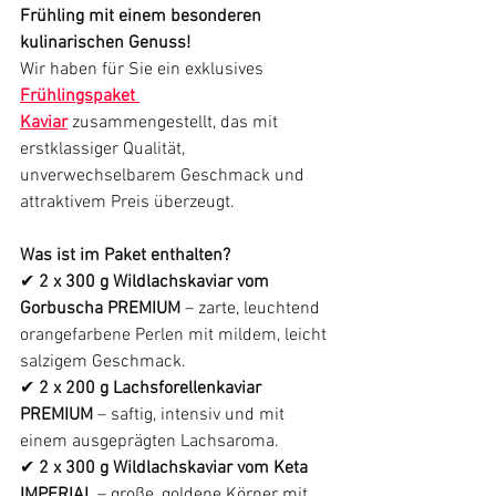
Frühling mit einem besonderen 
kulinarischen Genuss!
Wir haben für Sie ein exklusives 
Frühlingspaket 
Kaviar
 zusammengestellt, das mit 
erstklassiger Qualität, 
unverwechselbarem Geschmack und 
attraktivem Preis überzeugt.
Was ist im Paket enthalten?
✔ 
2 x 300 g Wildlachskaviar vom 
Gorbuscha PREMIUM
 – zarte, leuchtend 
orangefarbene Perlen mit mildem, leicht 
salzigem Geschmack.
✔ 
2 x 200 g Lachsforellenkaviar 
PREMIUM
 – saftig, intensiv und mit 
einem ausgeprägten Lachsaroma.
✔ 
2 x 300 g Wildlachskaviar vom Keta 
IMPERIAL
 – große, goldene Körner mit 