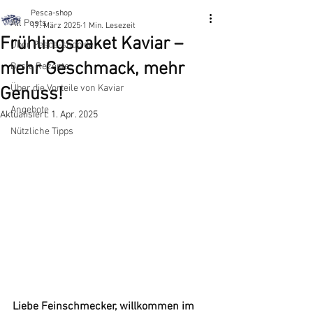
Pesca-shop
All Posts
17. März 2025
1 Min. Lesezeit
Frühlingspaket Kaviar –
Über Pesca-shop.de
mehr Geschmack, mehr
Beste Rezepte
​Über die Vorteile von Kaviar
Genuss!
Angebote
Aktualisiert:
1. Apr. 2025
Nützliche Tipps
Liebe Feinschmecker, willkommen im 