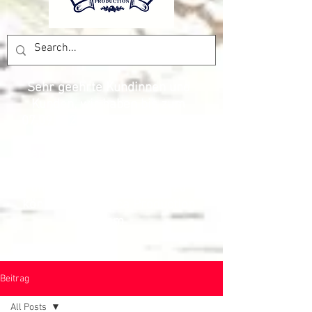
Sehr geehrte Kundinnen und
Kunden, wir haben bis zum
07.09.2026
Betriebsferien. Wir
danken vielmals, für das
Vertrauen und freuen uns, Sie
wieder mit den besten Preisen
und Produkten beliefern zu
können. Das Pesca Production
Team
Beitrag
All Posts