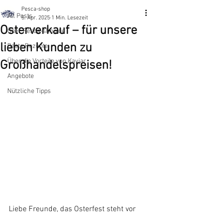
Pesca-shop
All Posts
5. Apr. 2025
1 Min. Lesezeit
Osterverkauf – für unsere
Über Pesca-shop.de
lieben Kunden zu
Beste Rezepte
​Über die Vorteile von Kaviar
Großhandelspreisen!
Angebote
Nützliche Tipps
Liebe Freunde, das Osterfest steht vor 