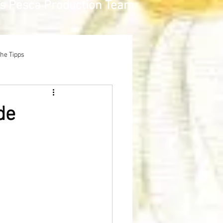
as Pesca Production Team
che Tipps
de