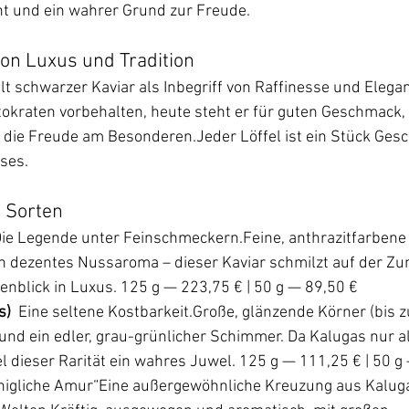
ht und ein wahrer Grund zur Freude.
on Luxus und Tradition
lt schwarzer Kaviar als Inbegriff von Raffinesse und Elegan
okraten vorbehalten, heute steht er für guten Geschmack, 
ie Freude am Besonderen.Jeder Löffel ist ein Stück Gesch
ses.
 Sorten
ie Legende unter Feinschmeckern.Feine, anthrazitfarbene 
in dezentes Nussaroma – dieser Kaviar schmilzt auf der Zu
nblick in Luxus. 125 g — 223,75 € | 50 g — 89,50 €
)  
Eine seltene Kostbarkeit.Große, glänzende Körner (bis 
nd ein edler, grau-grünlicher Schimmer. Da Kalugas nur al
fel dieser Rarität ein wahres Juwel. 125 g — 111,25 € | 50 g
önigliche Amur“Eine außergewöhnliche Kreuzung aus Kalug