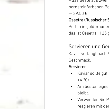
– das Beste aus zwei
bernsteinfarbenen Per
— 39,50 €
Ossetra (Russischer S
Perlen in goldbraune
das ist Ossetra.  125 
Servieren und Ge
Kaviar verlangt nach 
Geschmack.
Servieren
Kaviar sollte gut
+4 °C).
Am besten eignet 
bleibt.
Verwenden Sie Pe
reagieren mit de