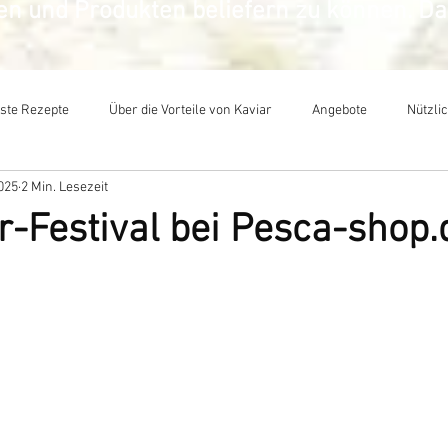
sen und Produkten beliefern zu können. D
ste Rezepte
​Über die Vorteile von Kaviar
Angebote
Nützli
2025
2 Min. Lesezeit
r-Festival bei Pesca-shop.