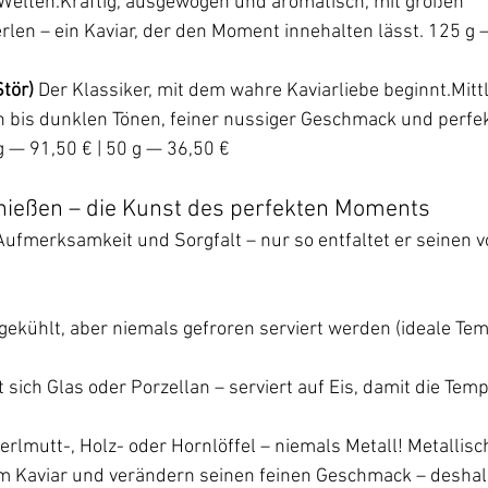
 Welten.Kräftig, ausgewogen und aromatisch, mit großen 
len – ein Kaviar, der den Moment innehalten lässt. 125 g —
tör) 
Der Klassiker, mit dem wahre Kaviarliebe beginnt.Mitt
n bis dunklen Tönen, feiner nussiger Geschmack und perfek
g — 91,50 € | 50 g — 36,50 €
nießen – die Kunst des perfekten Moments
Aufmerksamkeit und Sorgfalt – nur so entfaltet er seinen v
 gekühlt, aber niemals gefroren serviert werden (ideale Tem
sich Glas oder Porzellan – serviert auf Eis, damit die Tem
rlmutt-, Holz- oder Hornlöffel – niemals Metall! Metallisc
m Kaviar und verändern seinen feinen Geschmack – deshal