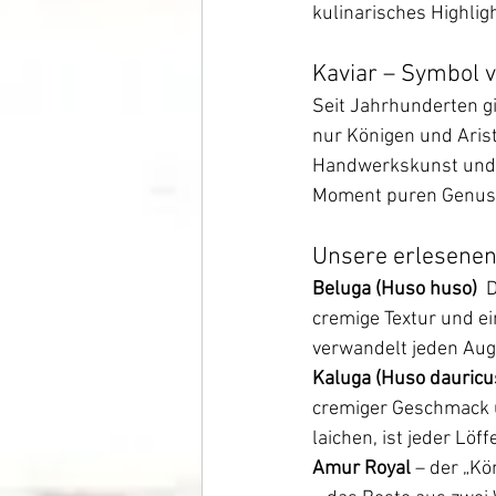
kulinarisches Highlig
Kaviar – Symbol v
Seit Jahrhunderten gi
nur Königen und Arist
Handwerkskunst und d
Moment puren Genus
Unsere erlesenen
Beluga (Huso huso)  
D
cremige Textur und e
verwandelt jeden Auge
Kaluga (Huso dauricus
cremiger Geschmack u
laichen, ist jeder Löf
Amur Royal
 – der „K