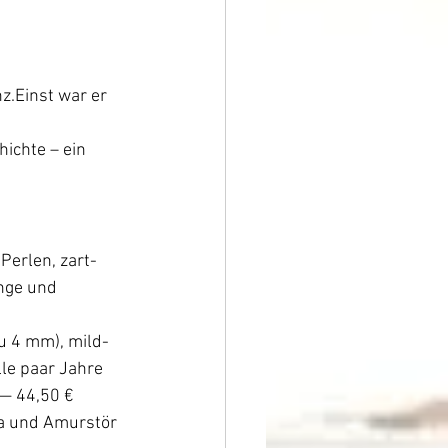
z.Einst war er 
ichte – ein 
Perlen, zart-
nge und 
zu 4 mm), mild-
le paar Jahre 
 — 44,50 €
a und Amurstör 