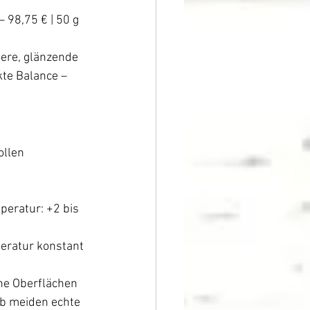
 98,75 € | 50 g 
lere, glänzende 
te Balance – 
ollen 
peratur: +2 bis 
peratur konstant 
he Oberflächen 
b meiden echte 