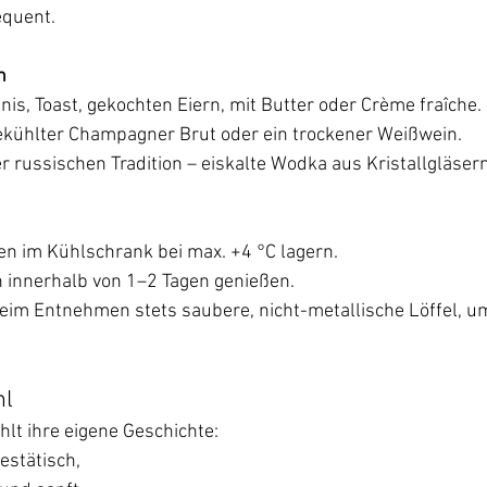
equent.
n
inis, Toast, gekochten Eiern, mit Butter oder Crème fraîche.
gekühlter Champagner Brut oder ein trockener Weißwein.
r russischen Tradition – eiskalte Wodka aus Kristallgläsern
n im Kühlschrank bei max. +4 °C lagern.
 innerhalb von 1–2 Tagen genießen.
im Entnehmen stets saubere, nicht-metallische Löffel, um 
hl
hlt ihre eigene Geschichte:
estätisch,