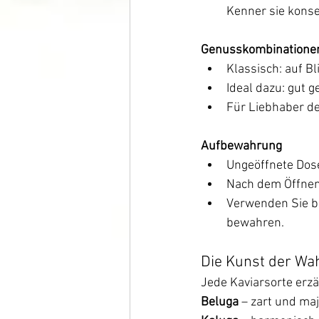
Kenner sie kons
Genusskombinatione
Klassisch: auf Bl
Ideal dazu: gut 
Für Liebhaber de
Aufbewahrung
Ungeöffnete Dose
Nach dem Öffnen
Verwenden Sie be
bewahren.
Die Kunst der Wa
Jede Kaviarsorte erzä
Beluga
 – zart und maj