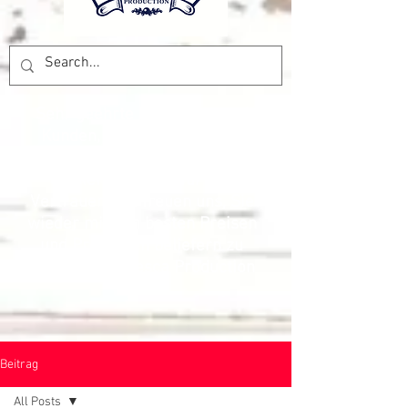
Sehr geehrte Kundinnen und
Kunden, wir haben bis zum
07.09.2026
Betriebsferien. Wir
danken vielmals, für das
Vertrauen und freuen uns, Sie
wieder mit den besten Preisen
und Produkten beliefern zu
können. Das Pesca Production
Team
Beitrag
All Posts