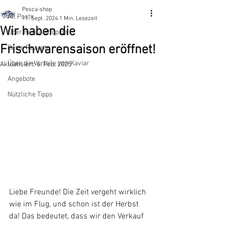
Pesca-shop
All Posts
11. Sept. 2024
1 Min. Lesezeit
Wir haben die
Über Pesca-shop.de
Frischwarensaison eröffnet!
Beste Rezepte
​Über die Vorteile von Kaviar
Aktualisiert:
6. Feb. 2025
Angebote
Nützliche Tipps
Liebe Freunde! Die Zeit vergeht wirklich 
wie im Flug, und schon ist der Herbst 
da! Das bedeutet, dass wir den Verkauf 