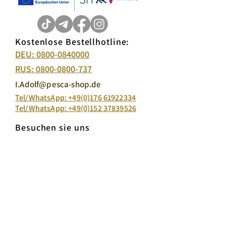
Kostenlose Bestellhotline:
DEU: 0800-0840000
RUS: 0800-0800-737
I.Adolf@pesca-shop.de
Tel/WhatsApp: +49(0)176 61922334
Tel/WhatsApp: +49(0)152 37839526
Besuchen sie uns
Pesca production GmbH & Co. KG
Carl-Zeis-Straße 7, 22946 Trittau
Unsere Produkte:
Lachskaviar:
Königslachs Lachskaviar
Atlantischen Lachskaviar
Keta Lachskaviar