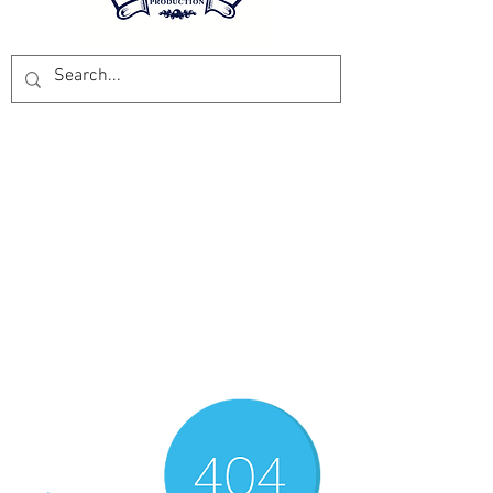
Sehr geehrte Kundinnen und
Kunden, wir haben bis zum
07.09.2026
Betriebsferien. Wir
danken vielmals, für das
Vertrauen und freuen uns, Sie
wieder mit den besten Preisen
und Produkten beliefern zu
können. Das Pesca Production
Team