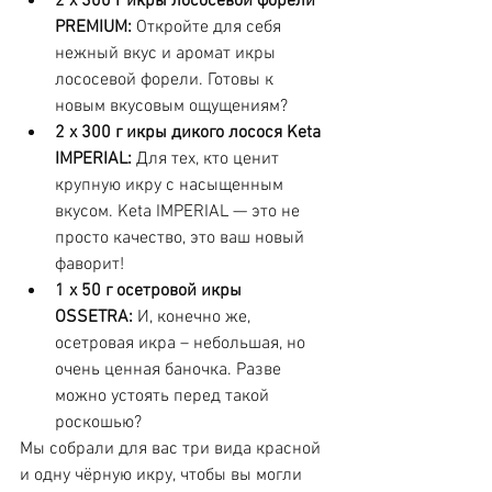
2 х 300 г икры лососевой форели 
PREMIUM:
 Откройте для себя 
нежный вкус и аромат икры 
лососевой форели. Готовы к 
новым вкусовым ощущениям?
2 х 300 г икры дикого лосося Keta 
IMPERIAL:
 Для тех, кто ценит 
крупную икру с насыщенным 
вкусом. Keta IMPERIAL — это не 
просто качество, это ваш новый 
фаворит!
1 х 50 г осетровой икры 
OSSETRA:
 И, конечно же, 
осетровая икра – небольшая, но 
очень ценная баночка. Разве 
можно устоять перед такой 
роскошью?
Мы собрали для вас три вида красной 
и одну чёрную икру, чтобы вы могли 