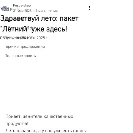
Pesca-shop
All Posts
31 мая 2025 г.
1 мин. чтения
Здравствуй лето: пакет
О пользе икры
"Летний" уже здесь!
О Pesca-shop.de
Лучшие рецепты
Обновлено:
24 июн. 2025 г.
Горячие предложения
Полезные советы
Привет, ценитель качественных 
продуктов!
Лето началось, а у вас уже есть планы 