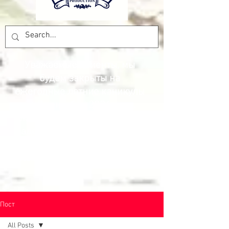
Уважаемые клиенты, мы
будем закрыты на
ежегодные летние каникулы
до 7 сентября 2026 года.
Благодарим вас за доверие и
надеемся снова предложить
вам лучшие цены и товары.
Команда Pesca Production.
Пост
All Posts