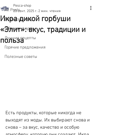
Pesca-shop
All Posts
23 сент. 2025 г.
2 мин. чтения
Икра дикой горбуши
О пользе икры
«Элит»: вкус, традиции и
О Pesca-shop.de
Лучшие рецепты
польза
Горячие предложения
Полезные советы
Есть продукты, которые никогда не 
выходят из моды. Их выбирают снова и 
снова – за вкус, качество и особую 
атмосферу, которую они создают. Икра 