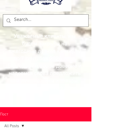
Уважаемые клиенты, мы
будем закрыты на
ежегодные летние каникулы
до 7 сентября 2026 года.
Благодарим вас за доверие и
надеемся снова предложить
вам лучшие цены и товары.
Команда Pesca Production.
Пост
All Posts