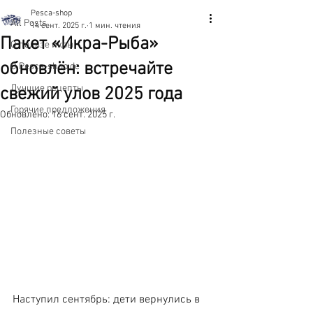
Pesca-shop
All Posts
14 сент. 2025 г.
1 мин. чтения
Пакет «Икра-Рыба»
О пользе икры
обновлён: встречайте
О Pesca-shop.de
Лучшие рецепты
свежий улов 2025 года
Горячие предложения
Обновлено:
16 сент. 2025 г.
Полезные советы
Наступил сентябрь: дети вернулись в 