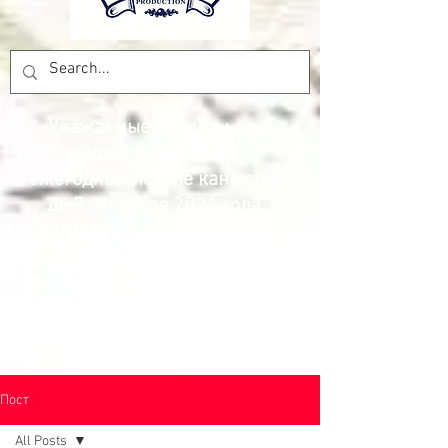
Уважаемые клиенты, мы
будем закрыты на
ежегодные летние каникулы
до 7 сентября 2026 года.
Благодарим вас за доверие и
надеемся снова предложить
вам лучшие цены и товары.
Команда Pesca Production.
Пост
All Posts