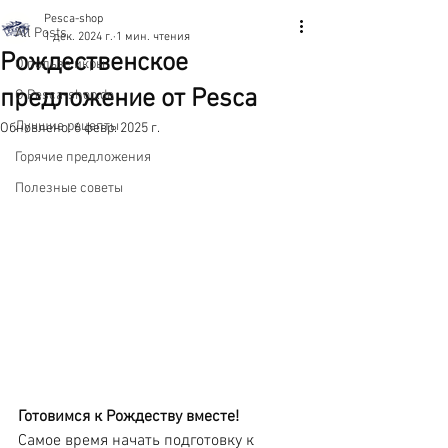
Pesca-shop
All Posts
1 дек. 2024 г.
1 мин. чтения
Рождественское
О пользе икры
предложение от Pesca
О Pesca-shop.de
Лучшие рецепты
Обновлено:
6 февр. 2025 г.
Горячие предложения
Полезные советы
Готовимся к Рождеству вместе!
Самое время начать подготовку к 