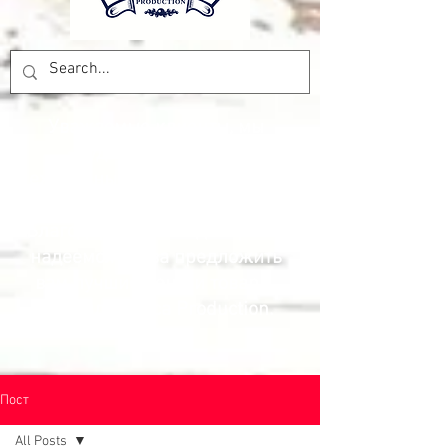
Уважаемые клиенты, мы
будем закрыты на
ежегодные летние каникулы
до 7 сентября 2026 года.
Благодарим вас за доверие и
надеемся снова предложить
вам лучшие цены и товары.
Команда Pesca Production.
Пост
All Posts