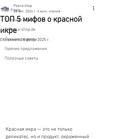
Pesca-shop
All Posts
28 окт. 2024 г.
4 мин. чтения
ТОП 5 мифов о красной
О пользе икры
икре
О Pesca-shop.de
Лучшие рецепты
Обновлено:
6 февр. 2025 г.
Горячие предложения
Полезные советы
Красная икра — это не только 
деликатес, но и продукт, окруженный 