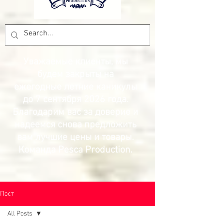
Уважаемые клиенты, мы
будем закрыты на
ежегодные летние каникулы
до 7 сентября 2026 года.
Благодарим вас за доверие и
надеемся снова предложить
вам лучшие цены и товары.
Команда Pesca Production.
Пост
All Posts