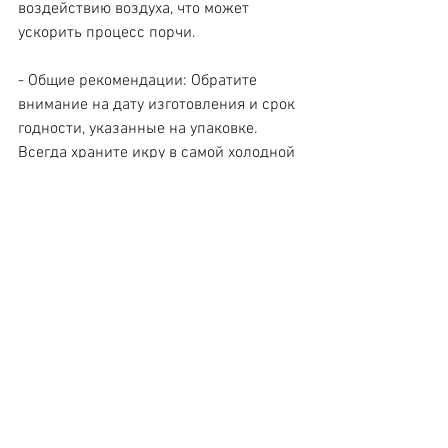
воздействию воздуха, что может 
ускорить процесс порчи.
- Общие рекомендации: Обратите 
внимание на дату изготовления и срок 
годности, указанные на упаковке. 
Всегда храните икру в самой холодной 
части холодильника, подальше от 
дверцы, чтобы избежать колебаний 
температуры.
Правильное хранение красной икры — 
ключ к тому, чтобы наслаждаться её 
вкусом и питательными свойствами в 
течение длительного времени. Не 
забывайте следить за условиями 
хранения и обращать внимание на 
сроки годности, чтобы каждый раз 