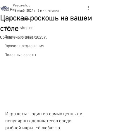
Pesca-shop
All Posts
16 нояб. 2024 г.
2 мин. чтения
Царская роскошь на вашем
О пользе икры
столе
О Pesca-shop.de
Лучшие рецепты
Обновлено:
6 февр. 2025 г.
Горячие предложения
Полезные советы
Икра кеты – один из самых ценных и 
популярных деликатесов среди 
рыбной икры. Её любят за 