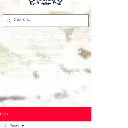
Уважаемые клиенты, мы
будем закрыты на
ежегодные летние каникулы
до 7 сентября 2026 года.
Благодарим вас за доверие и
надеемся снова предложить
вам лучшие цены и товары.
Команда Pesca Production.
Пост
All Posts