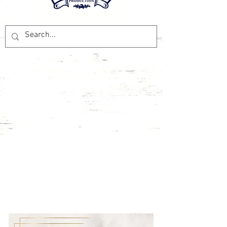
Sehr geehrte Kundinnen und
Kunden, wir haben bis zum
07.09.2026
Betriebsferien. Wir
danken vielmals, für das
Vertrauen und freuen uns, Sie
wieder mit den besten Preisen
und Produkten beliefern zu
können. Das Pesca Production
Team