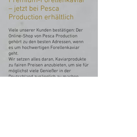
Premium-Forellenkaviar
– jetzt bei Pesca
Production erhältlich
Viele unserer Kunden bestätigen: Der
Online-Shop von Pesca Production
gehört zu den besten Adressen, wenn
es um hochwertigen Forellenkaviar
geht.
Wir setzen alles daran, Kaviarprodukte
zu fairen Preisen anzubieten, um sie für
möglichst viele Genießer in der
Deutschland zugänglich zu machen.
Was uns auszeichnet:
✔ Kontinuierliche Lieferung von
Rohwaren in erstklassiger Qualität von
renommierten europäischen
Lieferanten.
✔ Umfassende Produktionskontrolle –
von der nachhaltigen Ernte über das
manuelle Sortieren der Rogen bis hin
zur fachgerechten Verpackung und