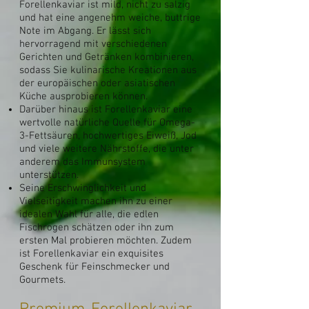
Forellenkaviar ist mild, nicht zu salzig
und hat eine angenehm weiche, buttrige
Note im Abgang. Er lässt sich
hervorragend mit verschiedenen
Gerichten und Getränken kombinieren,
sodass Sie kulinarische Kreationen aus
der europäischen oder asiatischen
Küche ausprobieren können.
Darüber hinaus ist Forellenkaviar eine
wertvolle natürliche Quelle für Omega-
3-Fettsäuren, hochwertiges Eiweiß, Jod
und viele weitere Nährstoffe, die unter
anderem das Immunsystem
unterstützen.
Seine Erschwinglichkeit und
Vielseitigkeit machen ihn zu einer
idealen Wahl für alle, die edlen
Fischrogen schätzen oder ihn zum
ersten Mal probieren möchten. Zudem
ist Forellenkaviar ein exquisites
Geschenk für Feinschmecker und
Gourmets.