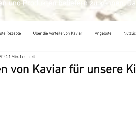
sen und Produkten beliefern zu können. D
ste Rezepte
​Über die Vorteile von Kaviar
Angebote
Nützli
 2024
1 Min. Lesezeit
n von Kaviar für unsere K