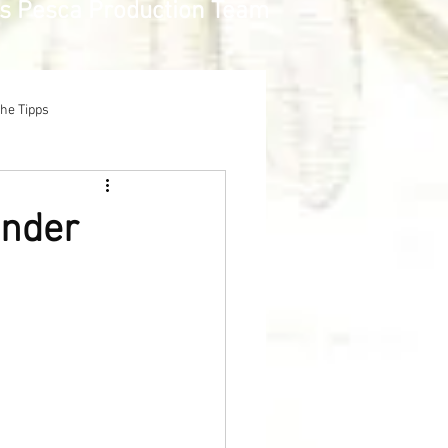
as Pesca Production Team
che Tipps
inder