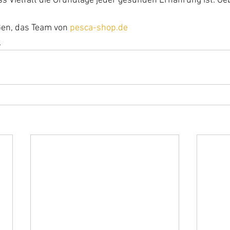
s Vielfalt die Grundlage jeder gesunden Ernährung ist. Geb
ßen, das Team von 
pesca-shop.de
r