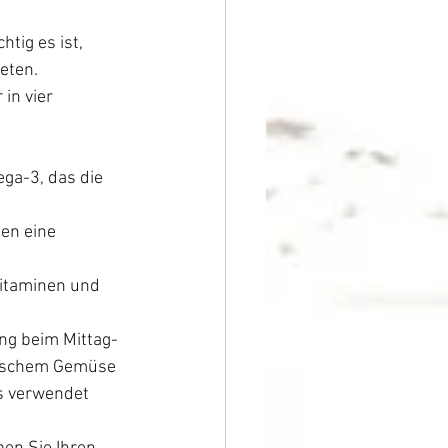
tig es ist, 
eten.
in vier 
ga-3, das die 
en eine 
Vitaminen und 
ng beim Mittag- 
rischem Gemüse 
s verwendet 