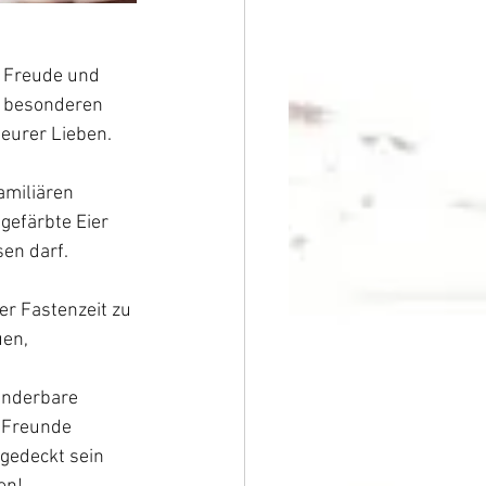
, Freude und 
m besonderen 
eurer Lieben.
amiliären 
gefärbte Eier 
en darf. 
r Fastenzeit zu 
uen, 
underbare 
d Freunde 
gedeckt sein 