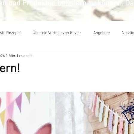
sen und Produkten beliefern zu können. D
ste Rezepte
​Über die Vorteile von Kaviar
Angebote
Nützli
024
1 Min. Lesezeit
ern!