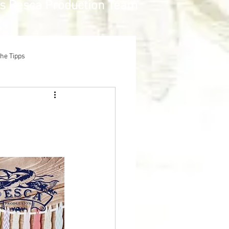
as Pesca Production Team
che Tipps