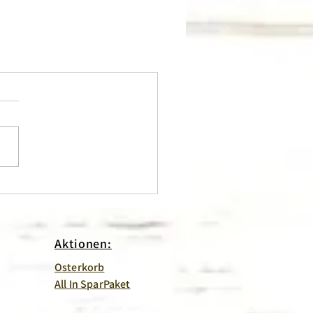
Aktionen:
Osterkorb
All In SparPaket