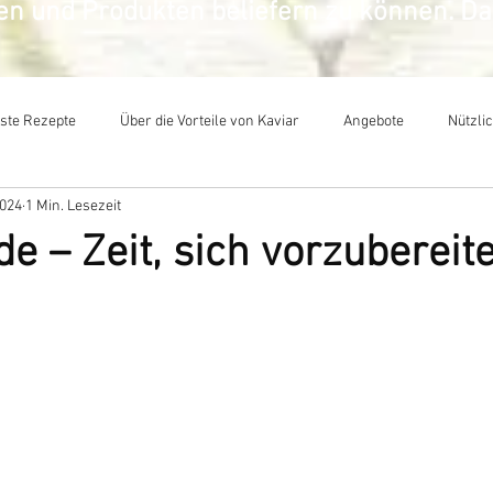
sen und Produkten beliefern zu können. D
ste Rezepte
​Über die Vorteile von Kaviar
Angebote
Nützli
2024
1 Min. Lesezeit
e – Zeit, sich vorzubereit