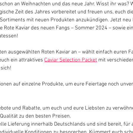
 schon an Weihnachten und das neue Jahr. Wisst ihr was? 
ische Zeit des Jahres vorbereitet und freuen uns, euch di
Sortiments mit neuen Produkten anzukündigen. Jetzt neu 
te Rote Kaviar des neuen Fangs – Sommer 2024 – sowie eine
atessen!
ten ausgewählten Roten Kaviar an – wählt einfach euren Fa
uch ein attraktives 
Caviar Selection Packet
 mit verschiede
 sich!
tionen auf einzelne Produkte, um eure Feiertage noch unver
ebote und Rabatte, um euch und eure Liebsten zu verwöhn
 Qualität zu den besten Preisen.
lle Lieferung innerhalb Deutschlands und sind bereit, für 
ndividuelle Konditionen zu besprechen. Kümmert euch sch