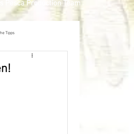
as Pesca Production Team
che Tipps
en!