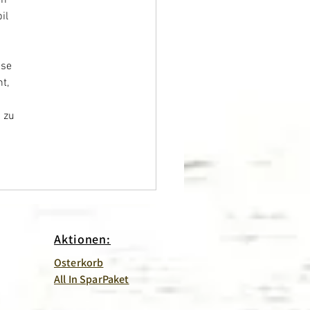
il 
 
se 
t, 
 zu 
Aktionen:
Osterkorb
All In SparPaket