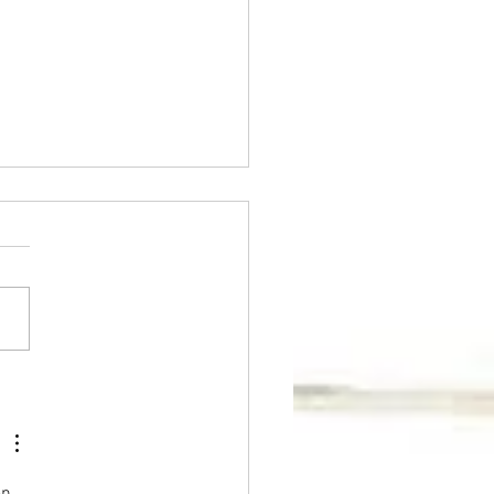
rd in jedes Produkt
fert
n 