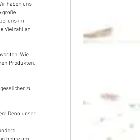
Wir haben uns 
e große 
bei uns im 
 Vielzahl an 
voriten. Wie 
nen Produkten. 
gesslicher zu 
en! Denn unser 
andere 
on heute um 