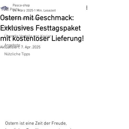
Pesca-shop
All Posts
24. März 2025
1 Min. Lesezeit
Ostern mit Geschmack:
Über Pesca-shop.de
Exklusives Festtagspaket
Beste Rezepte
​Über die Vorteile von Kaviar
mit kostenloser Lieferung!
Angebote
Aktualisiert:
7. Apr. 2025
Nützliche Tipps
Ostern ist eine Zeit der Freude, 