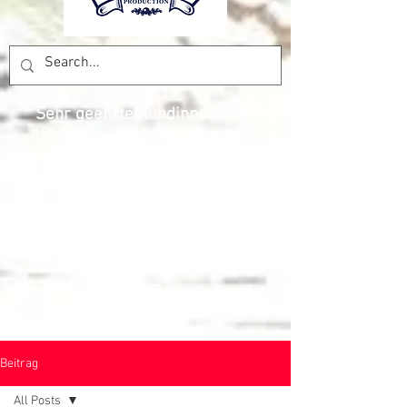
Sehr geehrte Kundinnen und
Kunden, wir haben bis zum
07.09.2026
Betriebsferien. Wir
danken vielmals, für das
Vertrauen und freuen uns, Sie
wieder mit den besten Preisen
und Produkten beliefern zu
können. Das Pesca Production
Team
Beitrag
All Posts