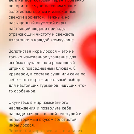
деликатеса, который гарантированно
покорит все чувства своим ярким
золотистым цветом и изысканным,
свежим ароматом. Нежный, но
насыщенный вкус этой икры –
настоящий шедевр природы,
отражающий чистоту и свежесть
Атлантики в каждой жемчужине.
Золотистая икра лосося – это не
только изысканное угощение для
особых случаев, но и роскошный
штрих к повседневным блюдам. С
крекером, в составе суши или сама по
себе – эта икра – идеальный выбор
для настоящих гурманов, ищущих что-
то особенное.
Окунитесь в мир изысканного
наслаждения и позвольте себе
насладиться роскошной текстурой и
неповторимым вкусом золотистой
икры лосося.​
Золотистая икра лосося — для таких