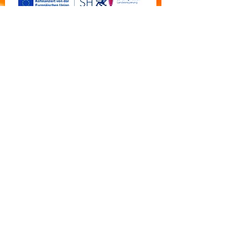
Бесплатная линия
DEU:
0800-0840000
RUS:
0800-0800-737
I.Adolf@pesca-shop.de
Tel/WhatsApp: +49(0)176 61922334
Tel/WhatsApp: +49(0)152 37839526
Адрес
Pesca production GmbH & Co. KG
Carl-Zeis-Straße 7, 22946 Trittau
Наша продукция:
Лососевая икра
Икра лососевой чавычи
Икра атлантического лосося
Икра лососевой кеты