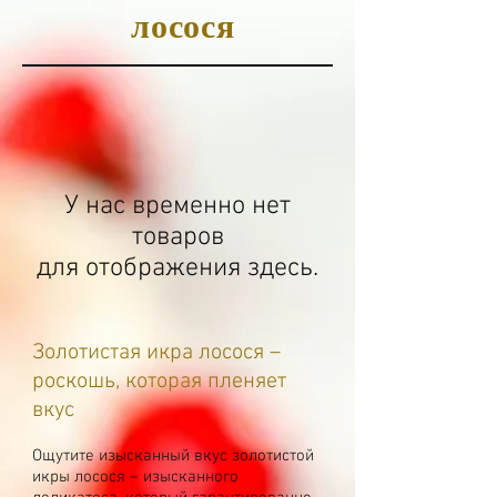
лосося
У нас временно нет
товаров
для отображения здесь.
Золотистая икра лосося –
роскошь, которая пленяет
вкус
Ощутите изысканный вкус золотистой
икры лосося – изысканного