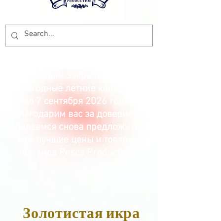
Уважаемые клиенты, мы
будем закрыты на
ежегодные летние каникулы
до 7 сентября 2026 года.
Благодарим вас за доверие и
надеемся снова предложить
вам лучшие цены и товары.
Команда Pesca Production.
Золотистая икра