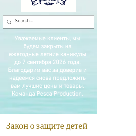
Уважаемые клиенты, мы
будем закрыты на
ежегодные летние каникулы
до 7 сентября 2026 года.
Благодарим вас за доверие и
надеемся снова предложить
вам лучшие цены и товары.
Команда Pesca Production.
Закон о защите детей