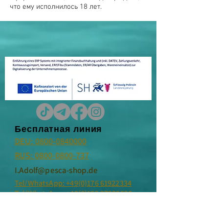
что ему исполнилось 18 лет.
Бесплатная линия
DEU:
0800-0840000
RUS:
0800-0800-737
I.Adolf@pesca-shop.de
Tel/WhatsApp: +49(0)176 61922334
Tel/WhatsApp: +49(0)152 37839526
Адрес