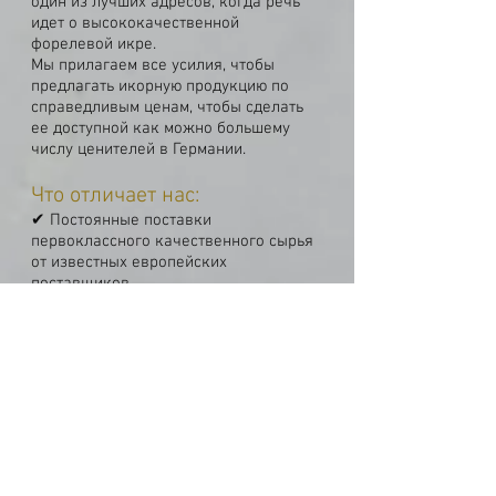
один из лучших адресов, когда речь
идет о высококачественной
форелевой икре.
Мы прилагаем все усилия, чтобы
предлагать икорную продукцию по
справедливым ценам, чтобы сделать
ее доступной как можно большему
числу ценителей в Германии.
Что отличает нас:
✔ Постоянные поставки
первоклассного качественного сырья
от известных европейских
поставщиков.
✔ Комплексный контроль
производства — от устойчивого сбора
и ручной сортировки икры до
профессиональной упаковки и
доставки с соблюдением самых
высоких стандартов гигиены,
безопасности и качества пищевых
продуктов.
✔ Удобные и безопасные способы
оплаты.