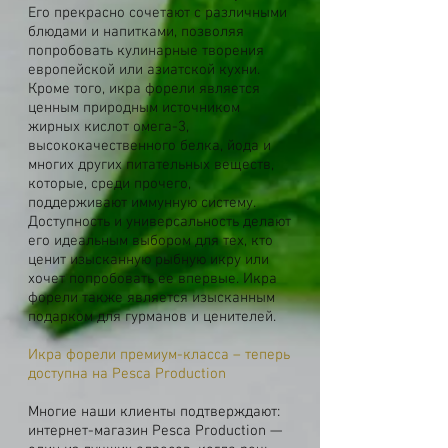
Его прекрасно сочетают с различными
блюдами и напитками, позволяя
попробовать кулинарные творения
европейской или азиатской кухни.
Кроме того, икра форели является
ценным природным источником
жирных кислот омега-3,
высококачественного белка, йода и
многих других питательных веществ,
которые, среди прочего,
поддерживают иммунную систему.
Доступность и универсальность делают
его идеальным выбором для тех, кто
ценит изысканную рыбную икру или
хочет попробовать ее впервые. Икра
форели также является изысканным
подарком для гурманов и ценителей.
Икра форели премиум-класса – теперь
доступна на Pesca Production
Многие наши клиенты подтверждают:
интернет-магазин Pesca Production —