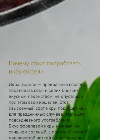
Почему стоит попробовать
икру форели
Икра форели — прекрасный способ
побаловать себя и своих близких
вкусным лакомством, не опустошая
при этом свой кошелек. Этот
изысканный сорт икры подойдет как
для праздничных случаев, так и для
повседневного употребления.
Вкус форелевой икры нежный, не
слишком соленый, с приятной мягкой
маслянистой ноткой в ​​послевкусии.