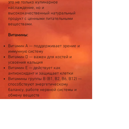
это не только кулинарное
наслаждение, но и
высококачественный натуральный
продукт с ценными питательными
веществами.
Витамины:
Витамин А — поддерживает зрение и
иммунную систему
Витамин D — важен для костей и
усвоения кальция
Витамин Е — действует как
антиоксидант и защищает клетки
Витамины группы В (В1, В2, В6, В12) —
способствуют энергетическому
балансу, работе нервной системы и
обмену веществ
Минералы и микроэлементы:
Фосфор — для костей и зубов
Йод — поддерживает функцию
щитовидной железы