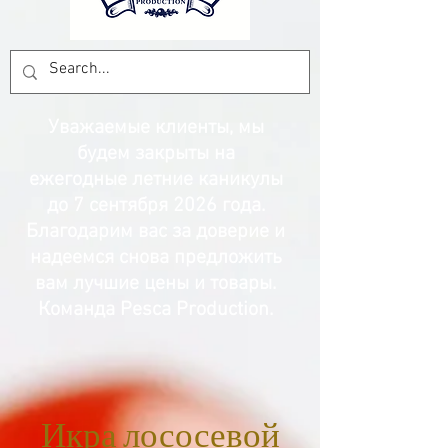
Уважаемые клиенты, мы
будем закрыты на
ежегодные летние каникулы
до 7 сентября 2026 года.
Благодарим вас за доверие и
надеемся снова предложить
вам лучшие цены и товары.
Команда Pesca Production.
Икра лососевой