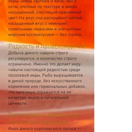
икры. Зерна крупнее и ярче, чем у
кеты, плотные по текстуре и имеют
насыщенный, блестящий оранжевый
цвет. На вкус она раскрывает чистый,
насыщенный вкус с нежными
сливочными нюансами и элегантным
морским послевкусием — без горечи.
Редкость и происхождение
Добыча дикого чавычи строго
регулируется, и количество строго
ограничено. Именно это делает икру
чавычи настоящей редкостью среди
лососевой икры. Рыба выращивается
в дикой природе, без искусственного
кормления или гормональных добавок,
что напрямую отражается на ее
качестве, вкусе и питательной
ценности.
Питательные вещества и
польза для здоровья
Икра дикого королевского лосося —