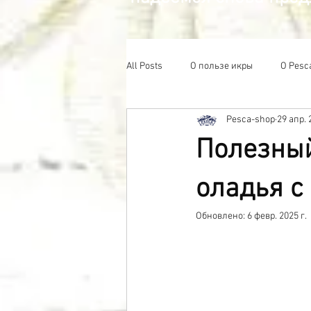
All Posts
О пользе икры
О Pesc
Pesca-shop
29 апр. 
Полезный
оладья с
Обновлено:
6 февр. 2025 г.