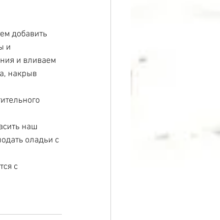
тем добавить 
ы и 
ния и вливаем 
а, накрыв 
тительного 
асить наш 
одать оладьи с 
ся с 