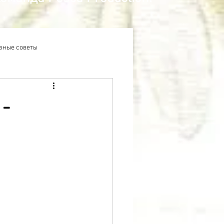
зные советы
 -