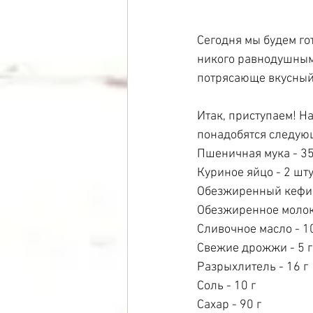
Сегодня мы будем го
никого равнодушным -
потрясающе вкусный,
Итак, приступаем! Н
понадобятся следую
Пшеничная мука - 35
Куриное яйцо - 2 шт
Обезжиренный кефир
Обезжиренное молок
Сливочное масло - 1
Свежие дрожжи - 5 г
Разрыхлитель - 16 г
Соль - 10 г
Сахар - 90 г