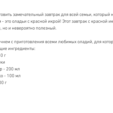
товить замечательный завтрак для всей семьи, который н
 это оладьи с красной икрой! Этот завтрак с красной ик
 но и невероятно полезный.
ачнем с приготовления всеми любимых оладий, для кото
щие ингредиенты:
0 г
уки
 - 200 мл
о - 100 мл
00 г