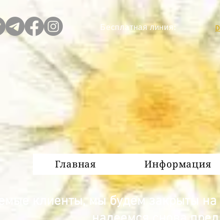
Бесплатная линия:
D
Главная
Информация
емые клиенты, мы будем закрыты на 
надеемся снова пред