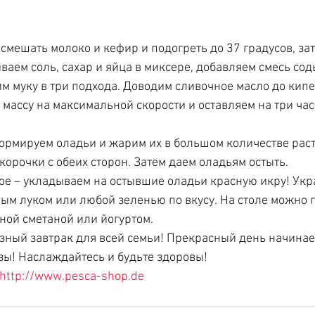
 смешать молоко и кефир и подогреть до 37 градусов, за
аем соль, сахар и яйца в миксере, добавляем смесь сод
м муку в три подхода. Доводим сливочное масло до кипе
м массу на максимальной скорости и оставляем на три час
 формируем оладьи и жарим их в большом количестве рас
корочки с обеих сторон. Затем даем оладьям остыть.
ое – укладываем на остывшие оладьи красную икру! Укр
ым луком или любой зеленью по вкусу. На столе можно п
ной сметаной или йогуртом.
езный завтрак для всей семьи! Прекрасный день начинает
зы! Наслаждайтесь и будьте здоровы!
http://www.pesca-shop.de