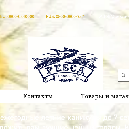
EU: 0800-0840000
RUS: 0800-0800-737
I.Adolf@pesca-
Контакты
Товары и мага
ежегодные летние каникулы до 7 сен
ложить вам лучшие цены и товары. К