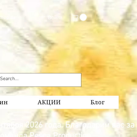
shop.de
Войти
зин
АКЦИИ
Блог
тября 2026 года. Благодарим вас за
оманда Pesca Production.