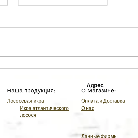
Бутерброды с красной икрой
и авокадо
Адрес
Наша продукция:
О Магазине:
Лососевая икра
Оплата и Доставка
Икра атлантического
О нас
лосося
Данные фирмы