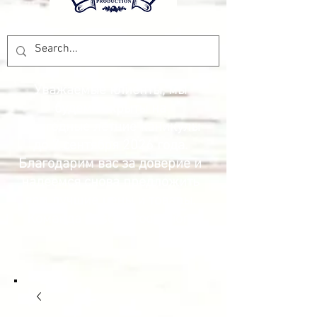
Уважаемые клиенты, мы
будем закрыты на
ежегодные летние каникулы
до 7 сентября 2026 года.
Благодарим вас за доверие и
надеемся снова предложить
вам лучшие цены и товары.
Команда Pesca Production.