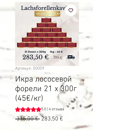
Артикул: 00009
Икра лососевой
форели 21 x 300г
(45€/кг)
Оценка 5.0 из пяти звезд на основе 4 отзывов
5.0 | 4 отзыва
Обычная
Спеццена
 315,00 € 
283,50 €
цена