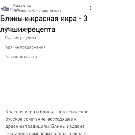
Pesca-shop
All Posts
25 февр. 2025 г.
2 мин. чтения
Блины и красная икра - 3
О пользе икры
лучших рецепта
О Pesca-shop.de
Лучшие рецепты
Горячие предложения
Полезные советы
Красная икра и блины – классическое 
русское сочетание, восходящее к 
древним традициям. Блины издавна 
считались символом солнца, а икра – 