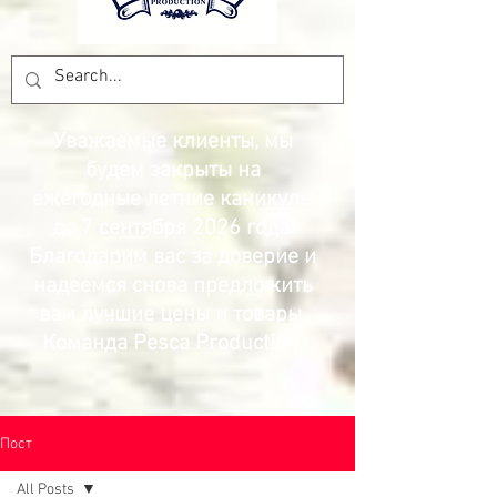
Уважаемые клиенты, мы
будем закрыты на
ежегодные летние каникулы
до 7 сентября 2026 года.
Благодарим вас за доверие и
надеемся снова предложить
вам лучшие цены и товары.
Команда Pesca Production.
Пост
All Posts